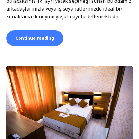
bulacaksınız. İki ayrı yatak seçeneği sunan bu odamız,
arkadaşlarınızla veya iş seyahatlerinizde ideal bir
konaklama deneyimi yaşatmayı hedeflemektedir.
“İki
Continue reading
Yataklı
(Twinbad)oda”