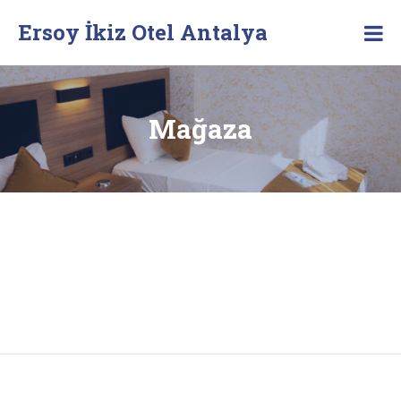
Skip
Ersoy İkiz Otel Antalya
to
content
Mağaza