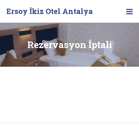
Skip
Ersoy İkiz Otel Antalya
to
content
Rezervasyon İptali