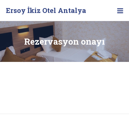
Skip
Ersoy İkiz Otel Antalya
to
content
Rezervasyon onayı