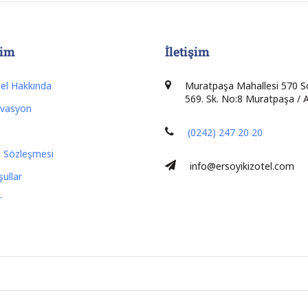
şim
İletişim
tel Hakkında
Muratpaşa Mahallesi 570 S
569. Sk. No:8 Muratpaşa /
rvasyon
(0242) 247 20 20
 Sözleşmesi
info@ersoyikizotel.com
şullar
r