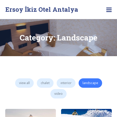
Skip
Ersoy İkiz Otel Antalya
to
content
Category:
Landscape
view all
chalet
interior
landscape
video