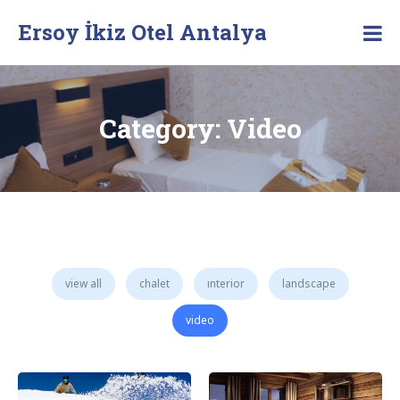
Skip
Ersoy İkiz Otel Antalya
to
content
Category:
Video
view all
chalet
interior
landscape
video